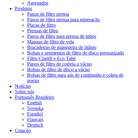
Agregados
Produtos
Panos de filtro prensa
Panos de filtro prensa para mineração
Placas de filtro
Prensas de filtro
Panos de filtro para prensa de tubos
Mangas de filtro de vela
Braçadeiras de mangueira de titânio
Bolsas e segmentos de filtro de disco pressurizado
Filtro Clarifil e Eco Tube
Panos de filtro de correia a vácuo
Bolsas de filtro de disco a vácuo
Bolsas de filtro para gás de combustão e coleta de
poeira
Notícias
Sobre nós
Português Brasileiro
English
Svenska
Español
Français
Deutsch
Cotação