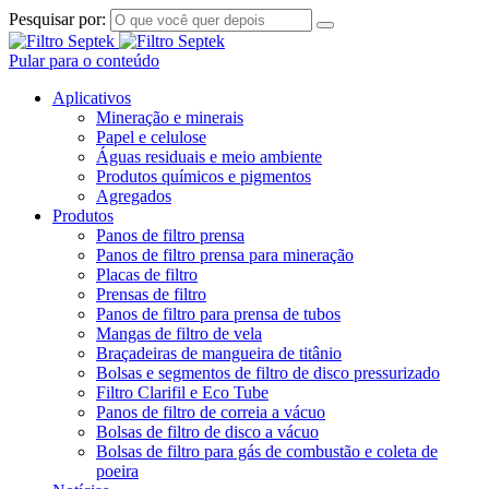
Pesquisar por:
Pular para o conteúdo
Aplicativos
Mineração e minerais
Papel e celulose
Águas residuais e meio ambiente
Produtos químicos e pigmentos
Agregados
Produtos
Panos de filtro prensa
Panos de filtro prensa para mineração
Placas de filtro
Prensas de filtro
Panos de filtro para prensa de tubos
Mangas de filtro de vela
Braçadeiras de mangueira de titânio
Bolsas e segmentos de filtro de disco pressurizado
Filtro Clarifil e Eco Tube
Panos de filtro de correia a vácuo
Bolsas de filtro de disco a vácuo
Bolsas de filtro para gás de combustão e coleta de
poeira