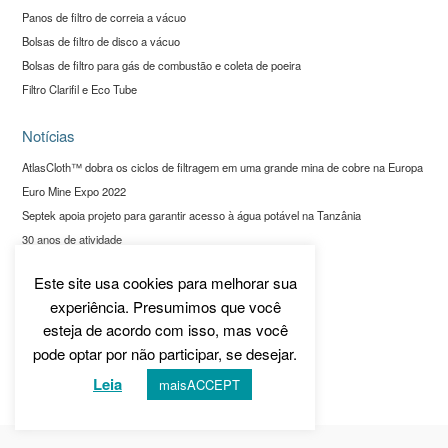
Panos de filtro de correia a vácuo
Bolsas de filtro de disco a vácuo
Bolsas de filtro para gás de combustão e coleta de poeira
Filtro Clarifil e Eco Tube
Notícias
AtlasCloth™ dobra os ciclos de filtragem em uma grande mina de cobre na Europa
Euro Mine Expo 2022
Septek apoia projeto para garantir acesso à água potável na Tanzânia
30 anos de atividade
Este site usa cookies para melhorar sua
Sobre nós
experiência. Presumimos que você
Política de privacidade
esteja de acordo com isso, mas você
pode optar por não participar, se desejar.
Leia
maisACCEPT