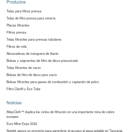
Productos
Telas para filtros prensa
Telas de filtro prensa para minería
Placas filtrantes
Filtros prensa
Telas filtrantes para prensas tubulares
Filtros de vela
Abrazaderas de manguera de titanio
Bolsas y segmentos de filtro de disco presurizado
Telas filtrantes de vacío
Bolsas de filtro de disco para vacío
Bolsas filtrantes para gases de combustión y captación de polvo
Filtro Clarifil y Eco Tube
Noticias
AtlasCloth™ duplica los ciclos de filtración en una importante mina de cobre
europea
Euro Mine Expo 2022
Septek apoya un proyecto para garantizar el acceso al agua potable en Tanzania